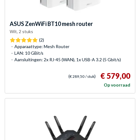
ASUS
ZenWiFi BT10 mesh router
Wit, 2 stuks
(2)
Apparaattype: Mesh Router
LAN: 10 GBit/s
Aansluitingen: 2x RJ-45 (WAN), 1x USB-A 3.2 (5 Gbit/s)
€ 579,00
(
)
€ 289,50
/ stuk
Op voorraad