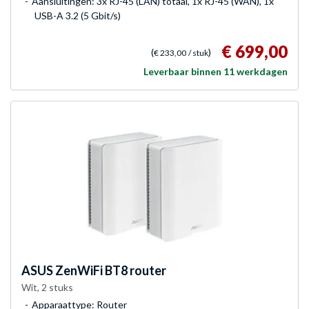
Aansluitingen: 3x RJ-45 (LAN) totaal, 1x RJ-45 (WAN), 1x
USB-A 3.2 (5 Gbit/s)
€ 699,00
(
)
€ 233,00
/ stuk
Leverbaar binnen 11 werkdagen
ASUS
ZenWiFi BT8 router
Wit, 2 stuks
Apparaattype: Router