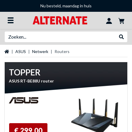
Nu besteld, maandag in huis
Zoeken
Websh
Startpagina
ASUS
Netwerk
Routers
TOPPER
ASUS RT-BE88U router
€ 299,00