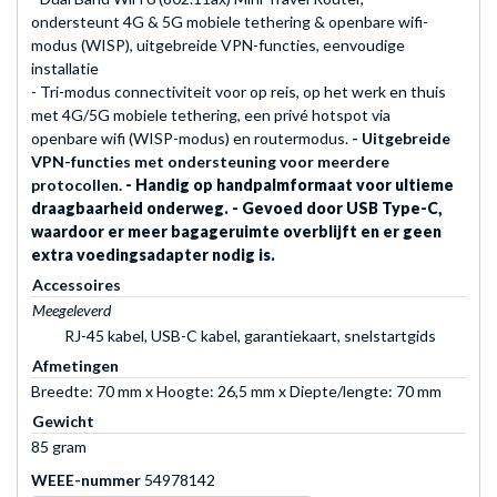
ondersteunt 4G & 5G mobiele tethering & openbare wifi-
modus (WISP), uitgebreide VPN-functies, eenvoudige
installatie
- Tri-modus connectiviteit voor op reis, op het werk en thuis
met 4G/5G mobiele tethering, een privé hotspot via
openbare wifi (WISP-modus) en routermodus.
- Uitgebreide
VPN-functies met ondersteuning voor meerdere
protocollen.
- Handig op handpalmformaat voor ultieme
draagbaarheid onderweg.
- Gevoed door USB Type-C,
waardoor er meer bagageruimte overblijft en er geen
extra voedingsadapter nodig is.
Accessoires
Meegeleverd
RJ-45 kabel, USB-C kabel, garantiekaart, snelstartgids
Afmetingen
Breedte: 70 mm x Hoogte: 26,5 mm x Diepte/lengte: 70 mm
Gewicht
85 gram
WEEE-nummer
54978142