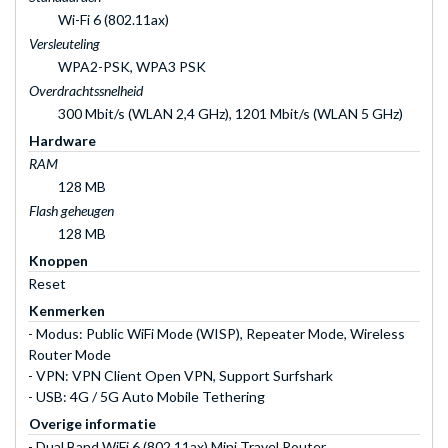
Wi-Fi 6 (802.11ax)
Versleuteling
WPA2-PSK, WPA3 PSK
Overdrachtssnelheid
300 Mbit/s (WLAN 2,4 GHz), 1201 Mbit/s (WLAN 5 GHz)
Hardware
RAM
128 MB
Flash geheugen
128 MB
Knoppen
Reset
Kenmerken
- Modus: Public WiFi Mode (WISP), Repeater Mode, Wireless
Router Mode
- VPN: VPN Client Open VPN, Support Surfshark
- USB: 4G / 5G Auto Mobile Tethering
Overige informatie
- Dual Band WiFi 6 (802.11ax) Mini Travel Router,