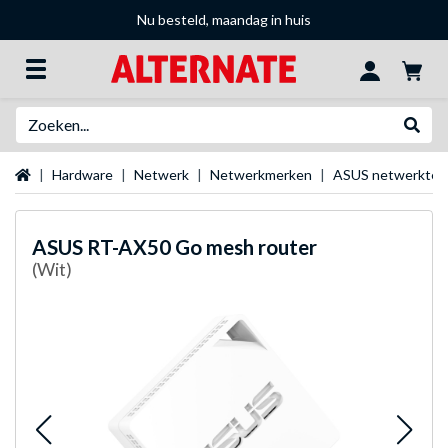
Nu besteld, maandag in huis
Zoeken
Websh
Startpagina
Hardware
Netwerk
Netwerkmerken
ASUS netwerktec
ASUS
RT-AX50 Go mesh router
(Wit)