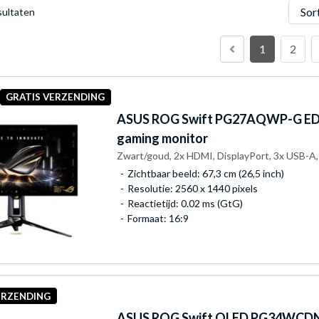
Sorter
sultaten
1
2
GRATIS VERZENDING
ASUS
ROG Swift PG27AQWP-G EDI
gaming monitor
Zwart/goud, 2x HDMI, DisplayPort, 3x USB-A,
Zichtbaar beeld: 67,3 cm (26,5 inch)
Resolutie: 2560 x 1440 pixels
Reactietijd: 0.02 ms (GtG)
Formaat: 16:9
ERZENDING
ASUS
ROG Swift OLED PG34WCDN 