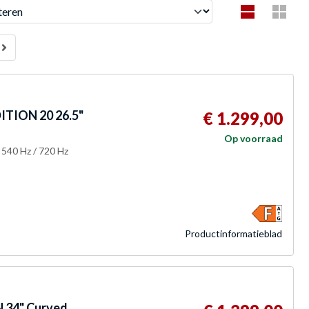
en
TION 20 26.5"
€ 1.299,00
Op voorraad
 540 Hz / 720 Hz
Product­informatieblad
34" Curved