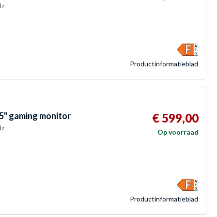
Hz
Product­informatieblad
" gaming monitor
€ 599,00
Hz
Op voorraad
Product­informatieblad