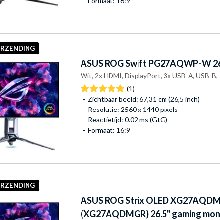
Formaat: 16:9
ERZENDING
ASUS
ROG Swift PG27AQWP-W 26.
Wit, 2x HDMI, DisplayPort, 3x USB-A, USB-B, 
(1)
Zichtbaar beeld: 67,31 cm (26,5 inch)
Resolutie: 2560 x 1440 pixels
Reactietijd: 0.02 ms (GtG)
Formaat: 16:9
ERZENDING
ASUS
ROG Strix OLED XG27AQDM
(XG27AQDMGR) 26.5" gaming mon