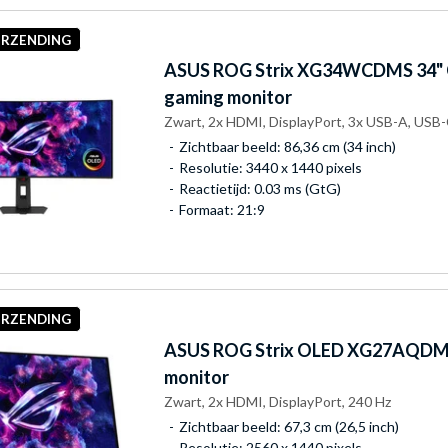
ERZENDING
ASUS
ROG Strix XG34WCDMS 34" 
gaming monitor
Zwart, 2x HDMI, DisplayPort, 3x USB-A, USB-
Zichtbaar beeld: 86,36 cm (34 inch)
Resolutie: 3440 x 1440 pixels
Reactietijd: 0.03 ms (GtG)
Formaat: 21:9
ERZENDING
ASUS
ROG Strix OLED XG27AQDME
monitor
Zwart, 2x HDMI, DisplayPort, 240 Hz
Zichtbaar beeld: 67,3 cm (26,5 inch)
Resolutie: 2560 x 1440 pixels