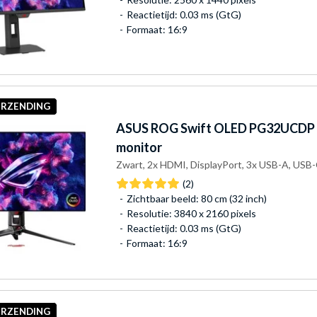
Reactietijd: 0.03 ms (GtG)
Formaat: 16:9
ERZENDING
ASUS
ROG Swift OLED PG32UCDP 
monitor
Zwart, 2x HDMI, DisplayPort, 3x USB-A, USB-
(2)
Zichtbaar beeld: 80 cm (32 inch)
Resolutie: 3840 x 2160 pixels
Reactietijd: 0.03 ms (GtG)
Formaat: 16:9
ERZENDING