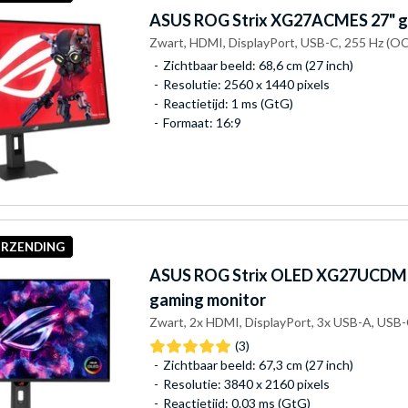
ASUS
ROG Strix XG27ACMES 27" g
Zwart, HDMI, DisplayPort, USB-C, 255 Hz (OC
Zichtbaar beeld: 68,6 cm (27 inch)
Resolutie: 2560 x 1440 pixels
Reactietijd: 1 ms (GtG)
Formaat: 16:9
ERZENDING
ASUS
ROG Strix OLED XG27UCDMG
gaming monitor
Zwart, 2x HDMI, DisplayPort, 3x USB-A, USB-
(3)
Zichtbaar beeld: 67,3 cm (27 inch)
Resolutie: 3840 x 2160 pixels
Reactietijd: 0.03 ms (GtG)