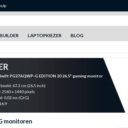
hulp
Zoeken
BUILDER
LAPTOPKIEZER
BLOG
ER
wift PG27AQWP-G EDITION 20 26.5" gaming monitor
 beeld: 67,3 cm (26,5 inch)
: 2560 x 1440 pixels
jd: 0.02 ms (GtG)
16:9
 monitoren