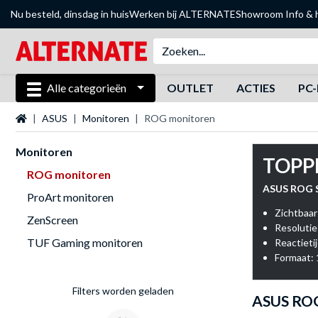
Nu besteld, dinsdag in huis
Werken bij ALTERNATE
Showroom
Info & 
Alle categorieën
OUTLET
ACTIES
PC-
Startpagina
ASUS
Monitoren
ROG monitoren
Monitoren
TOPP
ROG monitoren
ASUS ROG S
ProArt monitoren
Zichtbaar
ZenScreen
Resolutie
TUF Gaming monitoren
Reactieti
Formaat: 
Filters worden geladen
ASUS ROG