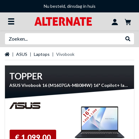
Nu besteld, dinsdag in huis
Zoeken
Websh
Startpagina
ASUS
Laptops
Vivobook
TOPPER
ASUS Vivobook 16 (M1607GA-MB084W) 16" Copilot+ laptop
€ 1.099,00