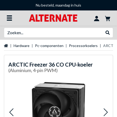
Nu besteld, maandag in huis
Zoeken
Websh
Startpagina
Hardware
Pc-componenten
Processorkoelers
ARCTIC 
ARCTIC
Freezer 36 CO CPU-koeler
(Aluminium, 4-pin PWM)