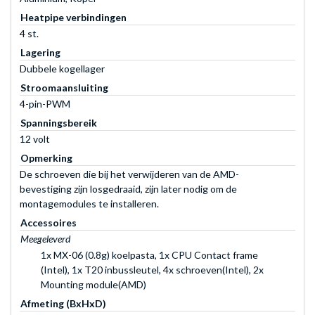
Heatpipe verbindingen
4 st.
Lagering
Dubbele kogellager
Stroomaansluiting
4-pin-PWM
Spanningsbereik
12 volt
Opmerking
De schroeven die bij het verwijderen van de AMD-
bevestiging zijn losgedraaid, zijn later nodig om de
montagemodules te installeren.
Accessoires
Meegeleverd
1x MX-06 (0.8g) koelpasta, 1x CPU Contact frame
(Intel), 1x T20 inbussleutel, 4x schroeven(Intel), 2x
Mounting module(AMD)
Afmeting (BxHxD)