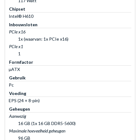
117 Watt
Chipset
Intel® H610
Inbouwsloten
PCIe x16
1x (waarvan: 1x PCIe x16)
PCIe x1
1
Formfactor
µATX
Gebruik
Pc
Voeding
EPS (24 + 8-pin)
Geheugen
Aanwezig
16 GB (1x 16 GB DDR5-5600)
Maximale hoeveelheid geheugen
96 GB