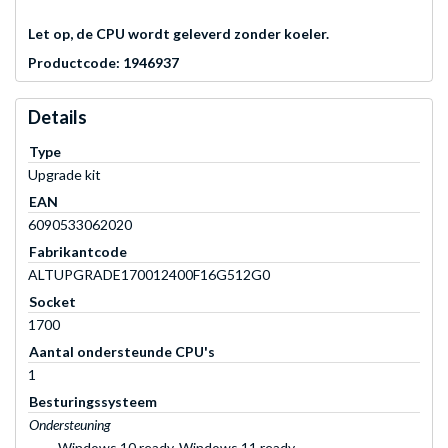
Let op, de CPU wordt geleverd zonder koeler.
Productcode: 1946937
Details
Type
Upgrade kit
EAN
6090533062020
Fabrikantcode
ALTUPGRADE170012400F16G512G0
Socket
1700
Aantal ondersteunde CPU's
1
Besturingssysteem
Ondersteuning
Windows 10 ready, Windows 11 ready