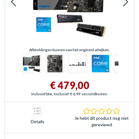
Afbeeldingen kunnen van het origineel afwijken.
€ 479,00
Inclusief btw, exclusief
€ 6,99
verzendkosten.
0.0 sterr
Je hebt dit product nog niet
Details
gereviewd