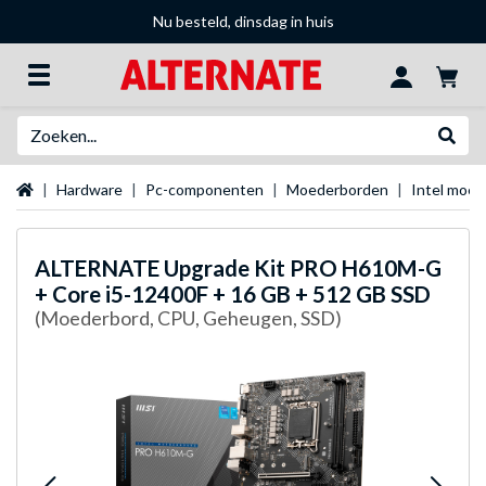
Nu besteld, dinsdag in huis
Zoeken
Websh
Startpagina
Hardware
Pc-componenten
Moederborden
Intel moe
ALTERNATE
Upgrade Kit PRO H610M-G
+ Core i5-12400F + 16 GB + 512 GB SSD
(Moederbord, CPU, Geheugen, SSD)