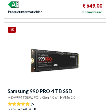
€ 649,00
Product­informatieblad
Op voorraad
15
Samsung
990 PRO 4 TB SSD
MZ-V9P4T0BW, PCIe Gen 4.0 x4, NVMe 2.0
(6)
Capaciteit: 4 TB