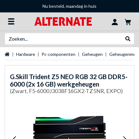
Nu besteld, maandag in huis
Zoeken
Websh
Startpagina
Hardware
Pc-componenten
Geheugen
Geheugenmer
G.Skill
Trident Z5 NEO RGB 32 GB DDR5-
6000 (2x 16 GB) werkgeheugen
(Zwart, F5-6000J3038F16GX2-TZ5NR, EXPO)