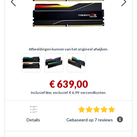
Afbeeldingen kunnen van het origineel afwijken.
€ 639,00
Inclusief btw, exclusief
€ 6,99
verzendkosten.
5.0 sterre
Gebaseerd op 7 reviews
Details