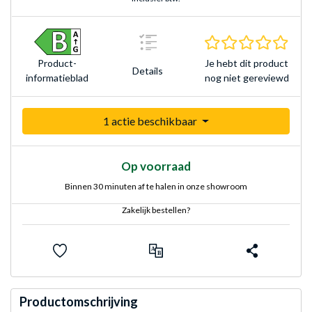
0.0 s
Je hebt dit product
Product­
Details
nog niet gereviewd
informatieblad
1 actie beschikbaar
Op voorraad
Binnen 30 minuten af te halen in onze showroom
Zakelijk bestellen?
Productomschrijving