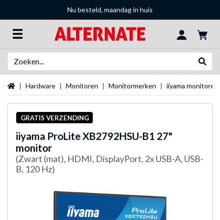
Nu besteld, maandag in huis
Zoeken
Websh
Startpagina
Hardware
Monitoren
Monitormerken
iiyama monitoren
GRATIS VERZENDING
iiyama
ProLite XB2792HSU-B1 27"
monitor
(Zwart (mat), HDMI, DisplayPort, 2x USB-A, USB-
B, 120 Hz)