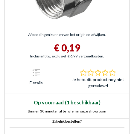
Afbeeldingen kunnen van het origineel afwijken.
€ 0,19
Inclusief btw, exclusief
€ 6,99
verzendkosten.
0.0 sterr
Je hebt dit product nog niet
Details
gereviewd
Op voorraad
(1 beschikbaar)
Binnen 30 minuten af te halen in onze showroom
Zakelijk bestellen?