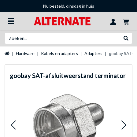
Nu besteld, dinsdag in huis
Zoeken
Websh
Startpagina
Hardware
Kabels en adapters
Adapters
goobay SAT-af
goobay
SAT-afsluitweerstand terminator