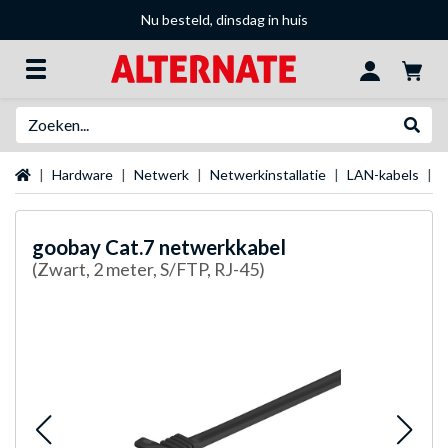
Nu besteld, dinsdag in huis
Zoeken
Websh
Startpagina
Hardware
Netwerk
Netwerkinstallatie
LAN-kabels
g
goobay
Cat.7 netwerkkabel
(Zwart, 2 meter, S/FTP, RJ-45)