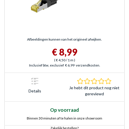
Afbeeldingen kunnen van het origineel afwijken.
€ 8,99
(
€ 4,50
/ 1 m
)
Inclusief btw, exclusief
€ 6,99
verzendkosten.
0.0 sterr
Je hebt dit product nog niet
Details
gereviewd
Op voorraad
Binnen 30 minuten af te halen in onze showroom
Zakelijk bestellen?