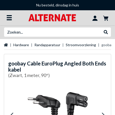
Nu besteld, dinsdag in huis
Zoeken
Websh
Startpagina
Hardware
Randapparatuur
Stroomvoorziening
goobay 
goobay
Cable EuroPlug Angled Both Ends
kabel
(Zwart, 1 meter, 90°)