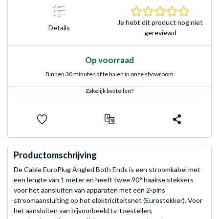
0.0 sterr
Je hebt dit product nog niet
Details
gereviewd
Op voorraad
Binnen 30 minuten af te halen in onze showroom
Zakelijk bestellen?
Productomschrijving
De Cable EuroPlug Angled Both Ends is een stroomkabel met
een lengte van 1 meter en heeft twee 90° haakse stekkers
voor het aansluiten van apparaten met een 2-pins
stroomaansluiting op het elektriciteitsnet (Eurostekker). Voor
het aansluiten van bijvoorbeeld tv-toestellen,