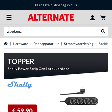
Nu besteld, dinsdag in huis
Zoeken
Websh
Startpagina
Hardware
Randapparatuur
Stroomvoorziening
Stekker
TOPPER
Shelly Power Strip Gen4 stekkerdoos
€ 59,90