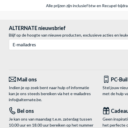
Alle prijzen zijn inclusief btw en Recupel-bijd
ALTERNATE nieuwsbrief
Blijf op de hoogte van nieuwe producten, exclusieve acties en leuk
E-mailadres
Mail ons
PC-Bui
Indien je op zoek bent naar hulp of informatie
Stel jouw nie
kan je ons steeds bereiken via het
e-mailadres
met de hulp 
info@alternate.be
.
Bel ons
Cadea
Je kan ons van maandag t.e.m. zaterdag tussen
Geen inspira
10.00 uur en 18.00 uur bereiken op het nummer
het perfecte 