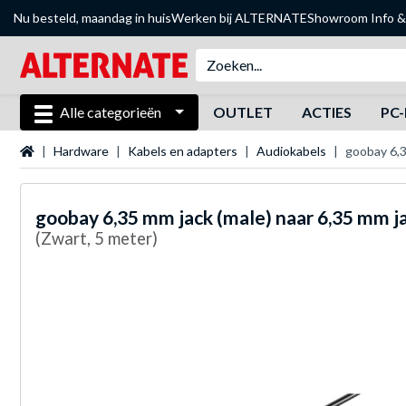
Nu besteld, maandag in huis
Werken bij ALTERNATE
Showroom
Info &
Alle categorieën
OUTLET
ACTIES
PC-
Startpagina
Hardware
Kabels en adapters
Audiokabels
goobay 6,3
goobay
6,35 mm jack (male) naar 6,35 mm j
(Zwart, 5 meter)