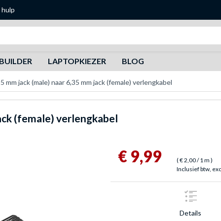
 hulp
Zoeken
BUILDER
LAPTOPKIEZER
BLOG
5 mm jack (male) naar 6,35 mm jack (female) verlengkabel
ack (female) verlengkabel
€ 9,99
(
€ 2,00
/ 1 m
)
Inclusief btw, ex
Details