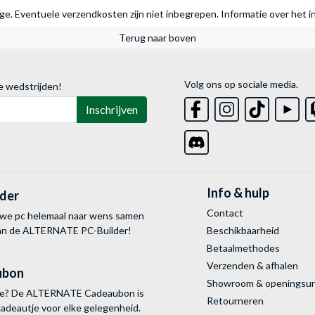
rage. Eventuele verzendkosten zijn niet inbegrepen.
Informatie over het i
Terug naar boven
Volg ons op sociale media.
e wedstrijden!
Inschrijven
Info & hulp
lder
Contact
uwe pc helemaal naar wens samen
van de ALTERNATE
PC-Builder!
Beschikbaarheid
Betaalmethodes
Verzenden & afhalen
ubon
Showroom & openingsu
tie? De ALTERNATE Cadeaubon is
Retourneren
cadeautje voor elke gelegenheid.