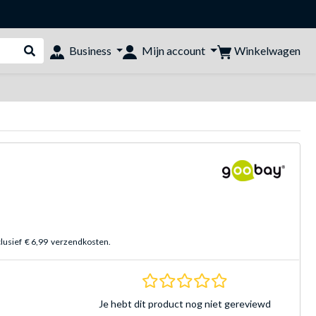
Winkelwagen
Business
Mijn account
Webshop doorzoeken
clusief
€ 6,99
verzendkosten.
0.0 sterren Gebasee
Je hebt dit product nog niet gereviewd