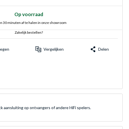
Op voorraad
n 30 minuten af te halen in onze showroom
Zakelijk bestellen?
voegen
Vergelijken
Delen
 aansluiting op ontvangers of andere HiFi spelers.