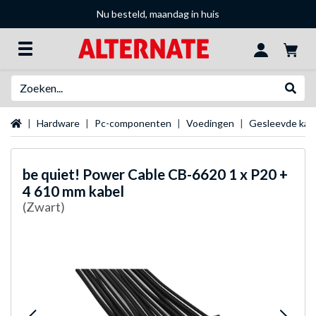
Nu besteld, maandag in huis
Zoeken
Websh
Startpagina
Hardware
Pc-componenten
Voedingen
Gesleevde kab
be quiet!
Power Cable CB-6620 1 x P20 +
4 610 mm kabel
(Zwart)