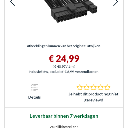
Afbeeldingen kunnen van het origineel afwijken.
€ 24,99
(
€ 40,97
/ 1 m
)
Inclusief btw, exclusief
€ 6,99
verzendkosten.
0.0 sterr
Je hebt dit product nog niet
Details
gereviewd
Leverbaar binnen 7 werkdagen
Zakelijk bestellen?