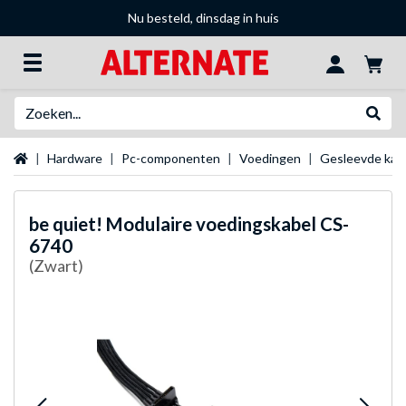
Nu besteld, dinsdag in huis
Zoeken
Websh
Startpagina
Hardware
Pc-componenten
Voedingen
Gesleevde kab
be quiet!
Modulaire voedingskabel CS-
6740
(Zwart)