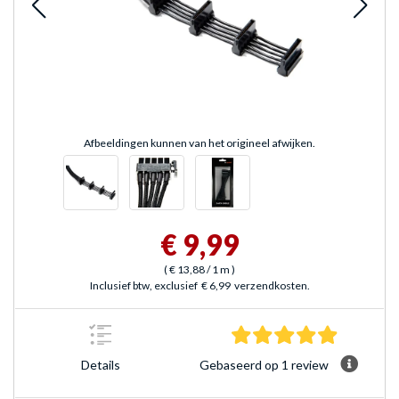
Afbeeldingen kunnen van het origineel afwijken.
€ 9,99
(
€ 13,88
/ 1 m
)
Inclusief btw, exclusief
€ 6,99
verzendkosten.
5.0 sterre
Gebaseerd op 1 review
Details