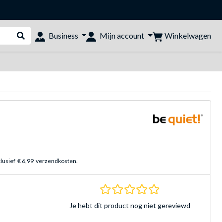
Winkelwagen
Business
Mijn account
Webshop doorzoeken
clusief
€ 6,99
verzendkosten.
0.0 sterren Gebasee
Je hebt dit product nog niet gereviewd