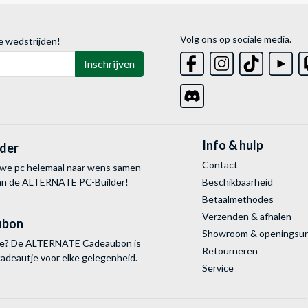
Volg ons op sociale media.
e wedstrijden!
Inschrijven
Info & hulp
lder
Contact
uwe pc helemaal naar wens samen
van de ALTERNATE
PC-Builder!
Beschikbaarheid
Betaalmethodes
Verzenden & afhalen
ubon
Showroom & openingsu
tie? De ALTERNATE Cadeaubon is
Retourneren
cadeautje voor elke gelegenheid.
Service