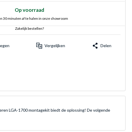
Op voorraad
n 30 minuten af te halen in onze showroom
Zakelijk bestellen?
voegen
Vergelijken
Delen
zilveren LGA-1700 montagekit biedt de oplossing! De volgende