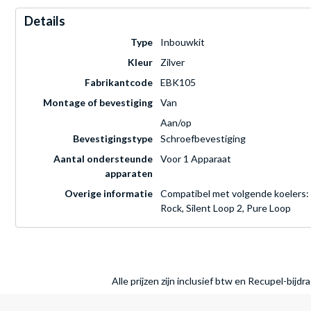
Details
Type
Inbouwkit
Kleur
Zilver
Fabrikantcode
EBK105
Montage of bevestiging
Van
Aan/op
Bevestigingstype
Schroefbevestiging
Aantal ondersteunde
Voor 1 Apparaat
apparaten
Overige informatie
Compatibel met volgende koelers: 
Rock, Silent Loop 2, Pure Loop
Alle prijzen zijn inclusief btw en Recupel-bijd