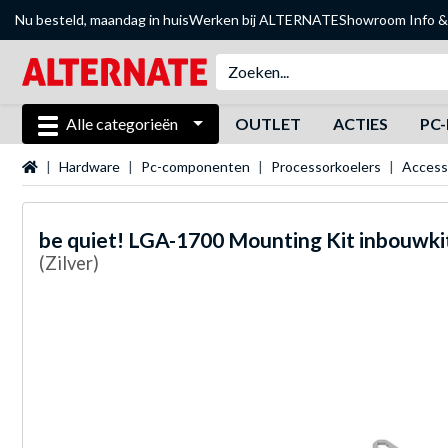
Nu besteld, maandag in huis
Werken bij ALTERNATE
Showroom
Info &
Alle categorieën
OUTLET
ACTIES
PC-
Startpagina
Hardware
Pc-componenten
Processorkoelers
Access
be quiet!
LGA-1700 Mounting Kit inbouwki
(Zilver)