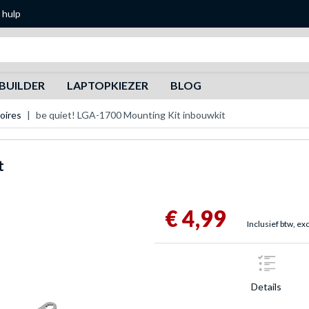
 hulp
Zoeken
BUILDER
LAPTOPKIEZER
BLOG
oires
be quiet! LGA-1700 Mounting Kit inbouwkit
t
€ 4,99
Inclusief btw, ex
Details