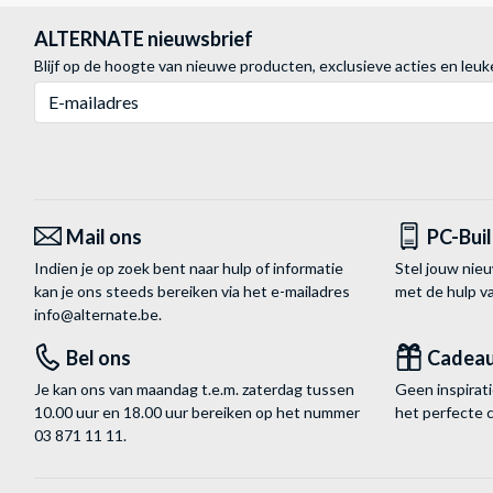
ALTERNATE nieuwsbrief
Blijf op de hoogte van nieuwe producten, exclusieve acties en leuk
E-mailadres
Mail ons
PC-Bui
Indien je op zoek bent naar hulp of informatie
Stel jouw nie
kan je ons steeds bereiken via het
e-mailadres
met de hulp 
info@alternate.be
.
Bel ons
Cadea
Je kan ons van maandag t.e.m. zaterdag tussen
Geen inspira
10.00 uur en 18.00 uur bereiken op het nummer
het perfecte 
03 871 11 11
.