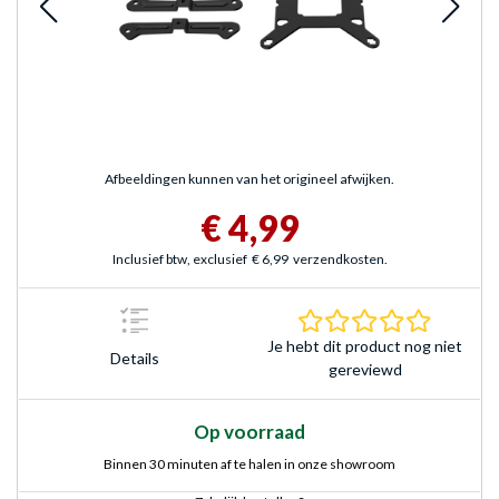
Afbeeldingen kunnen van het origineel afwijken.
€ 4,99
Inclusief btw, exclusief
€ 6,99
verzendkosten.
0.0 sterr
Je hebt dit product nog niet
Details
gereviewd
Op voorraad
Binnen 30 minuten af te halen in onze showroom