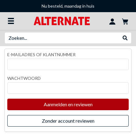
Nu besteld, maandag in huis
Zoeken
Websh
E-MAILADRES OF KLANTNUMMER
WACHTWOORD
Aanmelden en reviewen
Zonder account reviewen