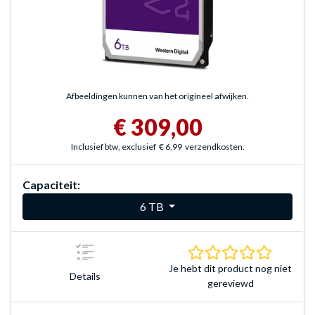
Afbeeldingen kunnen van het origineel afwijken.
€ 309,00
Inclusief btw, exclusief
€ 6,99
verzendkosten.
Capaciteit:
6 TB
0.0 sterr
Je hebt dit product nog niet
Details
gereviewd