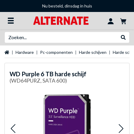
Nu besteld, dinsdag in huis
Zoeken
Websh
Startpagina
Hardware
Pc-componenten
Harde schijven
Harde schi
WD
Purple 6 TB harde schijf
(WD64PURZ, SATA 600)