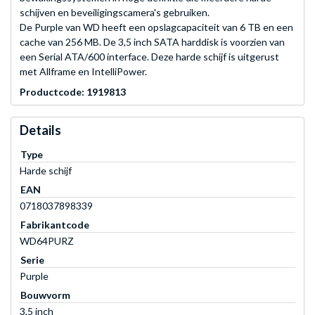
schijven en beveiligingscamera's gebruiken.
De Purple van WD heeft een opslagcapaciteit van 6 TB en een
cache van 256 MB. De 3,5 inch SATA harddisk is voorzien van
een Serial ATA/600 interface. Deze harde schijf is uitgerust
met Allframe en IntelliPower.
Productcode: 1919813
Details
Type
Harde schijf
EAN
0718037898339
Fabrikantcode
WD64PURZ
Serie
Purple
Bouwvorm
3,5 inch