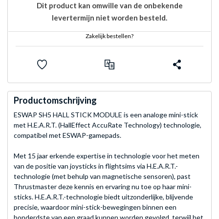
Dit product kan omwille van de onbekende
levertermijn niet worden besteld.
Zakelijk bestellen?
Productomschrijving
ESWAP SH5 HALL STICK MODULE is een analoge mini-stick
met H.E.A.R.T. (HallEffect AccuRate Technology) technologie,
compatibel met ESWAP-gamepads.
Met 15 jaar erkende expertise in technologie voor het meten
van de positie van joysticks in flightsims via H.E.A.R.T.-
technologie (met behulp van magnetische sensoren), past
Thrustmaster deze kennis en ervaring nu toe op haar mini-
sticks. H.E.A.R.T.-technologie biedt uitzonderlijke, blijvende
precisie, waardoor mini-stick-bewegingen binnen een
honderdste van een graad kunnen worden gevolgd, terwijl het