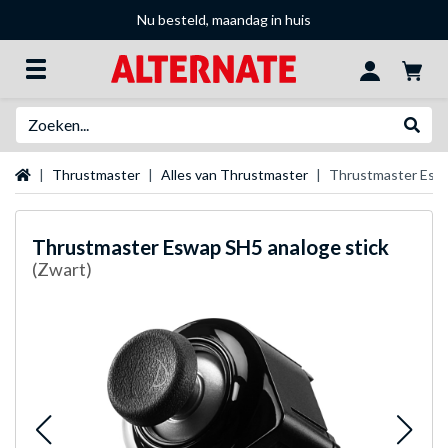
Nu besteld, maandag in huis
Zoeken
Websh
Startpagina
Thrustmaster
Alles van Thrustmaster
Thrustmaster Eswa
Thrustmaster
Eswap SH5 analoge stick
(Zwart)