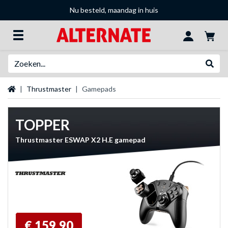
Nu besteld, maandag in huis
Zoeken
Websh
Startpagina
Thrustmaster
Gamepads
TOPPER
Thrustmaster ESWAP X2 H.E gamepad
€ 159,90