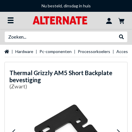
Nu besteld, dinsdag in huis
Zoeken
Websh
Startpagina
Hardware
Pc-componenten
Processorkoelers
Accesso
Thermal Grizzly
AM5 Short Backplate
bevestiging
(Zwart)