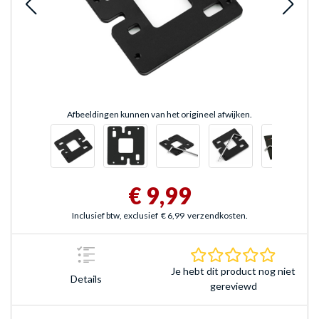
Afbeeldingen kunnen van het origineel afwijken.
€ 9,99
Inclusief btw, exclusief
€ 6,99
verzendkosten.
0.0 sterr
Je hebt dit product nog niet
Details
gereviewd