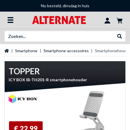
Nu besteld, dinsdag in huis
Zoeken
Websh
Startpagina
Smartphone
Smartphone-accessoires
Smartphonehoude
TOPPER
ICY BOX IB-TH201-R smartphonehouder
€ 22,99