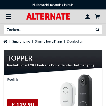
Nu besteld, maandag in huis
Zoeken
Websh
Startpagina
Smart home
Slimme beveiliging
Deurbellen
TOPPER
Reolink Smart 2K+ bedrade PoE videodeurbel met gong
Reolink
€ 129,90