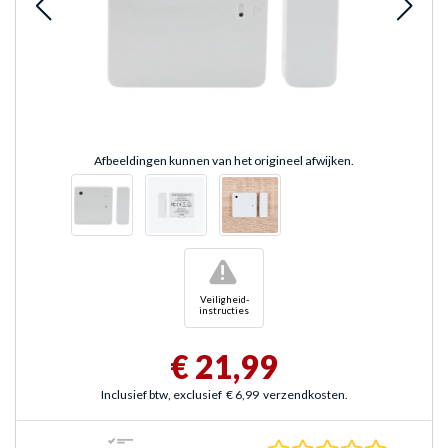
Afbeeldingen kunnen van het origineel afwijken.
!
Veiligheid-
instructies
€ 21,99
Inclusief btw, exclusief
€ 6,99
verzendkosten.
0.0 sterr