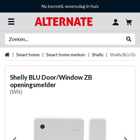
Nu besteld, woensdag in huis
Zoeken
Websh
Startpagina
Smart home
Smart home merken
Shelly
Shelly BLU Do
Shelly
BLU Door/Window ZB
openingsmelder
(Wit)