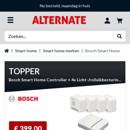
Nu besteld, maandag in huis
Zoeken
Websh
Startpagina
Smart home
Smart home merken
Bosch Smart Home
TOPPER
Bosch Smart Home Controller + 4x Licht-/rolluikbesturing II set
€ 399,00