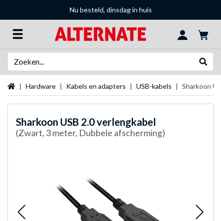
Nu besteld, dinsdag in huis
Zoeken
Websh
Startpagina
Hardware
Kabels en adapters
USB-kabels
Sharkoon US
Sharkoon
USB 2.0 verlengkabel
(Zwart, 3 meter, Dubbele afscherming)