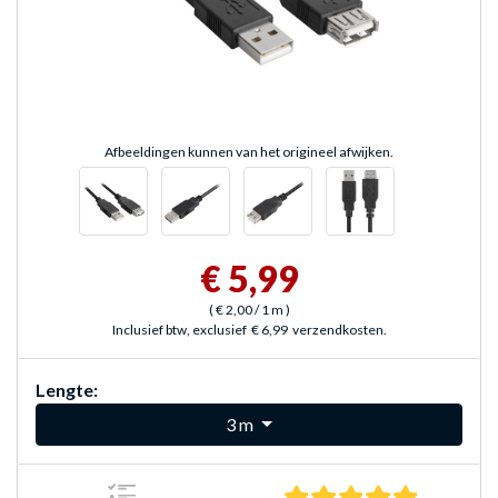
Afbeeldingen kunnen van het origineel afwijken.
€ 5,99
(
€ 2,00
/ 1 m
)
Inclusief btw, exclusief
€ 6,99
verzendkosten.
Lengte:
3 m
5.0 sterre