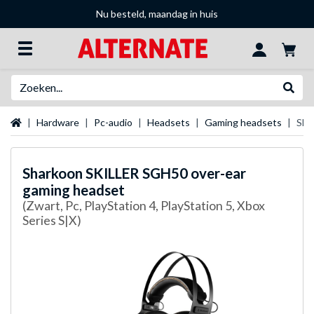
Nu besteld, maandag in huis
Zoeken
Websh
Startpagina
Hardware
Pc-audio
Headsets
Gaming headsets
Sha
Sharkoon
SKILLER SGH50 over-ear
gaming headset
(Zwart, Pc, PlayStation 4, PlayStation 5, Xbox
Series S|X)