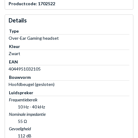
Productcode: 1702522
Details
Type
Over-Ear Gaming headset
Kleur
Zwart
EAN
4044951032105
Bouwvorm
Hoofdbeugel (gesloten)
Luidspreker
Frequentiebereik
10 Hz - 40 kHz
Nominale impedantie
55 Ω
Gevoeligheid
112 dB