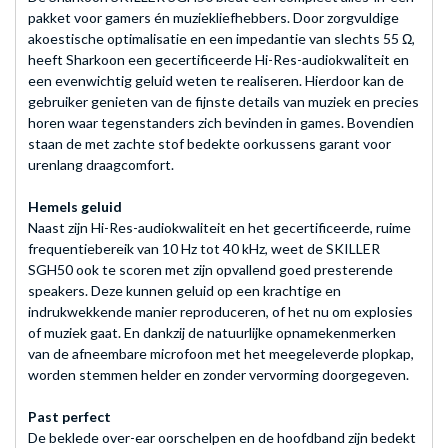
pakket voor gamers én muziekliefhebbers. Door zorgvuldige
akoestische optimalisatie en een impedantie van slechts 55 Ω,
heeft Sharkoon een gecertificeerde Hi-Res-audiokwaliteit en
een evenwichtig geluid weten te realiseren. Hierdoor kan de
gebruiker genieten van de fijnste details van muziek en precies
horen waar tegenstanders zich bevinden in games. Bovendien
staan de met zachte stof bedekte oorkussens garant voor
urenlang draagcomfort.
Hemels geluid
Naast zijn Hi-Res-audiokwaliteit en het gecertificeerde, ruime
frequentiebereik van 10 Hz tot 40 kHz, weet de SKILLER
SGH50 ook te scoren met zijn opvallend goed presterende
speakers. Deze kunnen geluid op een krachtige en
indrukwekkende manier reproduceren, of het nu om explosies
of muziek gaat. En dankzij de natuurlijke opnamekenmerken
van de afneembare microfoon met het meegeleverde plopkap,
worden stemmen helder en zonder vervorming doorgegeven.
Past perfect
De beklede over-ear oorschelpen en de hoofdband zijn bedekt