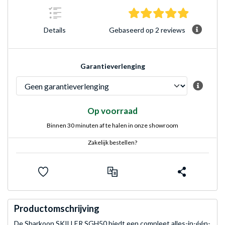
5.0 sterre
Gebaseerd op 2 reviews
Details
Garantieverlenging
Op voorraad
Binnen 30 minuten af te halen in onze showroom
Zakelijk bestellen?
Productomschrijving
De Sharkoon SKILLER SGH50 biedt een compleet alles-in-één-