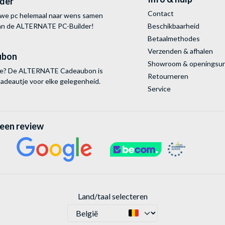
lder
Contact
uwe pc helemaal naar wens samen
van de ALTERNATE
PC-Builder!
Beschikbaarheid
Betaalmethodes
Verzenden & afhalen
ubon
Showroom & openingsu
tie? De ALTERNATE Cadeaubon is
Retourneren
cadeautje voor elke gelegenheid.
Service
 een review
Land/taal selecteren