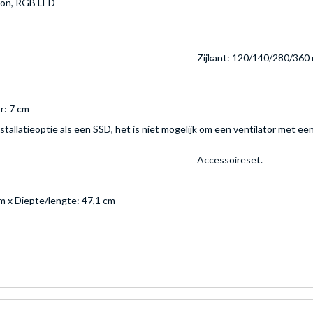
ion, RGB LED
Zijkant: 120/140/280/360
or: 7 cm
stallatieoptie als een SSD, het is niet mogelijk om een ventilator met een
Accessoireset.
m x Diepte/lengte: 47,1 cm