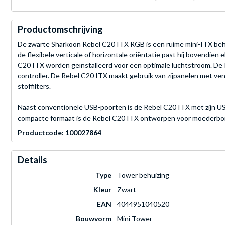
Productomschrijving
De zwarte Sharkoon Rebel C20 ITX RGB is een ruime mini-ITX behui
de flexibele verticale of horizontale oriëntatie past hij bovendi
C20 ITX worden geïnstalleerd voor een optimale luchtstroom. De 
controller. De Rebel C20 ITX maakt gebruik van zijpanelen met ven
stoffilters.
Naast conventionele USB-poorten is de Rebel C20 ITX met zijn U
compacte formaat is de Rebel C20 ITX ontworpen voor moederbor
Productcode: 100027864
Details
Type
Tower behuizing
Kleur
Zwart
EAN
4044951040520
Bouwvorm
Mini Tower