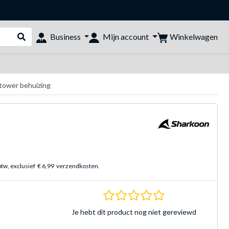
Winkelwagen
Business
Mijn account
Webshop doorzoeken
tower behuizing
btw, exclusief
€ 6,99
verzendkosten.
0.0 sterren Gebasee
Je hebt dit product nog niet gereviewd