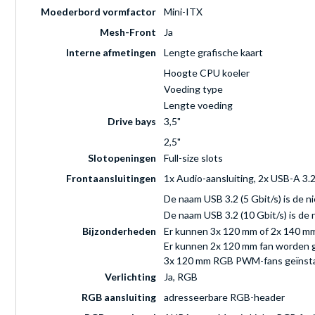
Moederbord vormfactor
Mini-ITX
Mesh-Front
Ja
Interne afmetingen
Lengte grafische kaart
Hoogte CPU koeler
Voeding type
Lengte voeding
Drive bays
3,5"
2,5"
Slotopeningen
Full-size slots
Frontaansluitingen
1x Audio-aansluiting, 2x USB-A 3.
De naam USB 3.2 (5 Gbit/s) is de 
De naam USB 3.2 (10 Gbit/s) is de
Bijzonderheden
Er kunnen 3x 120 mm of 2x 140 mm 
Er kunnen 2x 120 mm fan worden g
3x 120 mm RGB PWM-fans geïnstal
Verlichting
Ja, RGB
RGB aansluiting
adresseerbare RGB-header