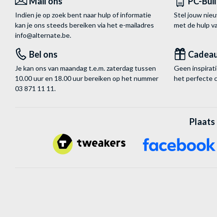
Mail ons
PC-Bui
Indien je op zoek bent naar hulp of informatie
Stel jouw nie
kan je ons steeds bereiken via het
e-mailadres
met de hulp 
info@alternate.be
.
Bel ons
Cadea
Je kan ons van maandag t.e.m. zaterdag tussen
Geen inspira
10.00 uur en 18.00 uur bereiken op het nummer
het perfecte 
03 871 11 11
.
Plaats