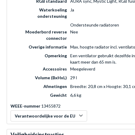
RGB standaard
AURA sync, Mystic Light, RGB fus
Waterkoeling
Ja
ondersteuning
Ondersteunde radiatoren
Moederbord reverse
Nee
connector
Overige informatie
Max. hoogte radiator incl. ventilat
Opmerking
Een ventilator gebruikt dezelfde in
kaart meer dan 65 mm is.
Accessoires
Meegeleverd
Volume (BxHxL)
29 l
Afmetingen
Breedte: 20,8 cm x Hoogte: 30,1 c
Gewicht
6,6 kg
WEEE-nummer
13455872
Verantwoordelijke voor de EU
Veiligheidsinstructies