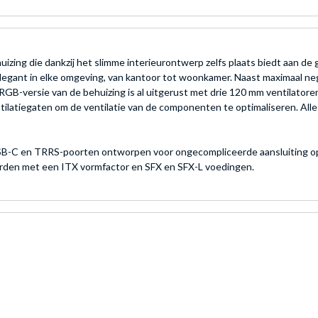
zing die dankzij het slimme interieurontwerp zelfs plaats biedt aan de
en elegant in elke omgeving, van kantoor tot woonkamer. Naast maximaal 
RGB-versie van de behuizing is al uitgerust met drie 120 mm ventilato
tilatiegaten om de ventilatie van de componenten te optimaliseren. All
SB-C en TRRS-poorten ontworpen voor ongecompliceerde aansluiting op
den met een ITX vormfactor en SFX en SFX-L voedingen.