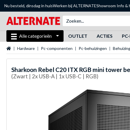
Nu besteld, dinsdag in huis
Werken bij ALTERNATE
Showroom
Info & 
Alle categorieën
OUTLET
ACTIES
PC-
Startpagina
Hardware
Pc-componenten
Pc-behuizingen
Behuizin
Sharkoon
Rebel C20 ITX RGB mini tower be
(Zwart | 2x USB-A | 1x USB-C | RGB)