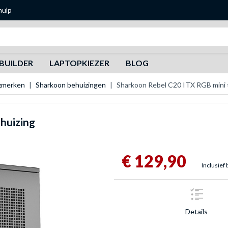
hulp
Zoeken
BUILDER
LAPTOPKIEZER
BLOG
gmerken
Sharkoon behuizingen
Sharkoon Rebel C20 ITX RGB mini 
huizing
€ 129,90
Inclusief 
Details