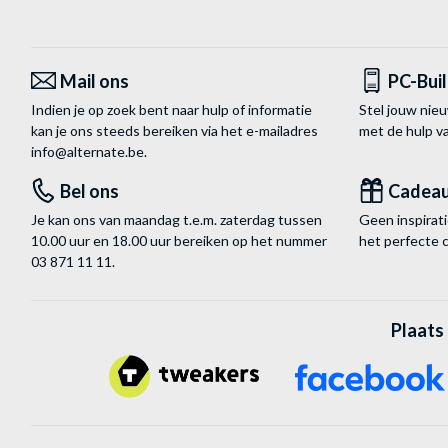
Mail ons
PC-Bui
Indien je op zoek bent naar hulp of informatie
Stel jouw nie
kan je ons steeds bereiken via het
e-mailadres
met de hulp 
info@alternate.be
.
Bel ons
Cadea
Je kan ons van maandag t.e.m. zaterdag tussen
Geen inspira
10.00 uur en 18.00 uur bereiken op het nummer
het perfecte 
03 871 11 11
.
Plaats