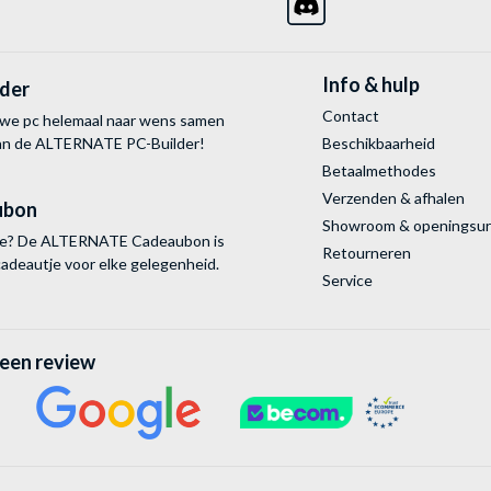
Info & hulp
lder
Contact
uwe pc helemaal naar wens samen
van de ALTERNATE
PC-Builder!
Beschikbaarheid
Betaalmethodes
Verzenden & afhalen
ubon
Showroom & openingsu
tie? De ALTERNATE Cadeaubon is
Retourneren
cadeautje voor elke gelegenheid.
Service
 een review