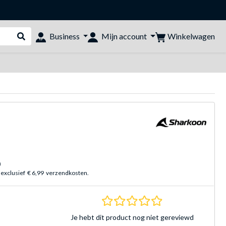
Winkelwagen
Business
Mijn account
Webshop doorzoeken
)
 exclusief
€ 6,99
verzendkosten.
0.0 sterren Gebasee
Je hebt dit product nog niet gereviewd