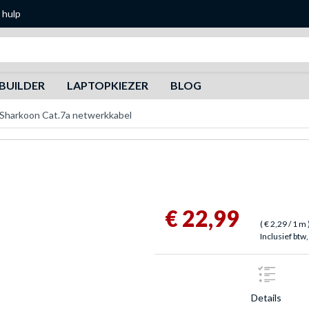
 hulp
Zoeken
BUILDER
LAPTOPKIEZER
BLOG
Sharkoon Cat.7a netwerkkabel
€ 22,99
(
€ 2,29
/ 1 m
Inclusief btw,
Details