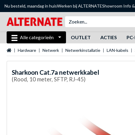
Nu besteld, maandag in huis
Werken bij ALTERNATE
Showroom
Info &
Alle categorieën
OUTLET
ACTIES
PC-
Startpagina
Hardware
Netwerk
Netwerkinstallatie
LAN-kabels
Sharkoon
Cat.7a netwerkkabel
(Rood, 10 meter, SFTP, RJ-45)