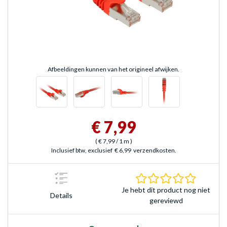
Afbeeldingen kunnen van het origineel afwijken.
€ 7,99
(
€ 7,99
/ 1 m
)
Inclusief btw, exclusief
€ 6,99
verzendkosten.
0.0 sterr
Je hebt dit product nog niet
Details
gereviewd