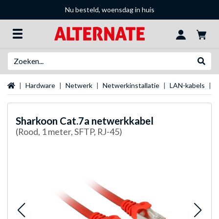
Nu besteld, woensdag in huis
Zoeken
Websh
Startpagina
Hardware
Netwerk
Netwerkinstallatie
LAN-kabels
S
Sharkoon
Cat.7a netwerkkabel
(Rood, 1 meter, SFTP, RJ-45)