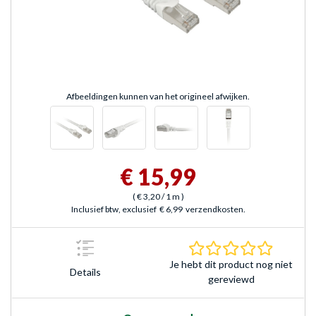
Afbeeldingen kunnen van het origineel afwijken.
€ 15,99
(
€ 3,20
/ 1 m
)
Inclusief btw, exclusief
€ 6,99
verzendkosten.
0.0 sterr
Je hebt dit product nog niet
Details
gereviewd