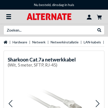
Nu besteld, dinsdag in huis
Zoeken
Websh
Startpagina
Hardware
Netwerk
Netwerkinstallatie
LAN-kabels
S
Sharkoon
Cat.7a netwerkkabel
(Wit, 5 meter, SFTP, RJ-45)