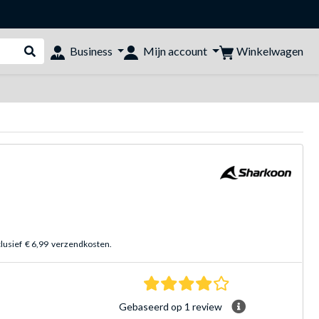
Winkelwagen
Business
Mijn account
Webshop doorzoeken
clusief
€ 6,99
verzendkosten.
4.0 sterren Gebasee
Gebaseerd op 1 review