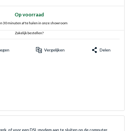
Op voorraad
n 30 minuten af te halen in onze showroom
Zakelijk bestellen?
voegen
Vergelijken
Delen
erk, of voor een DSL-modem aan te sluiten op de computer.