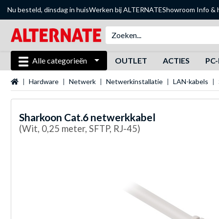
Nu besteld, dinsdag in huis
Werken bij ALTERNATE
Showroom
Info & 
Alle categorieën
OUTLET
ACTIES
PC-
Startpagina
Hardware
Netwerk
Netwerkinstallatie
LAN-kabels
Sharkoon
Cat.6 netwerkkabel
(Wit, 0,25 meter, SFTP, RJ-45)