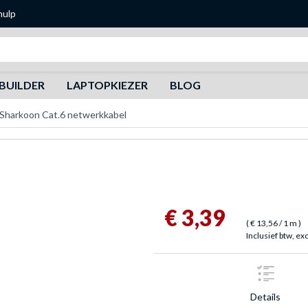
hulp
Zoeken
BUILDER
LAPTOPKIEZER
BLOG
Sharkoon Cat.6 netwerkkabel
€ 3,39
(
€ 13,56
/ 1 m
)
Inclusief btw, ex
Details