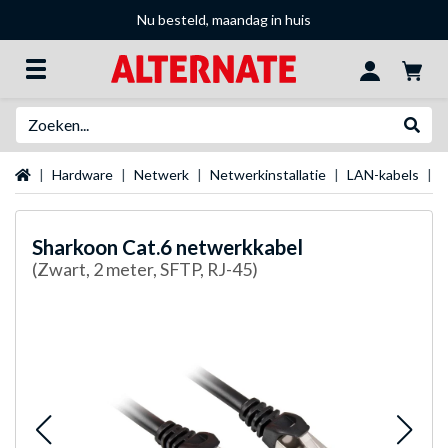
Nu besteld, maandag in huis
Zoeken
Websh
Startpagina
Hardware
Netwerk
Netwerkinstallatie
LAN-kabels
S
Sharkoon
Cat.6 netwerkkabel
(Zwart, 2 meter, SFTP, RJ-45)