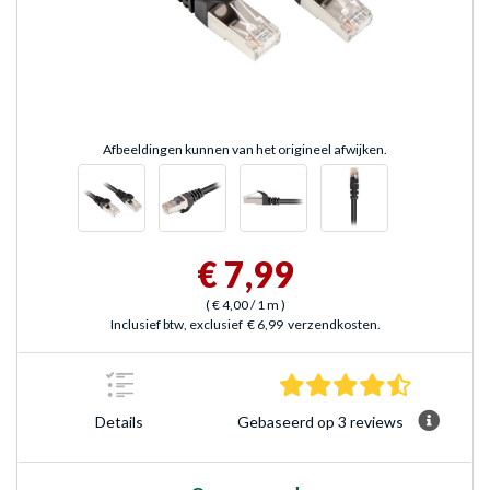
Afbeeldingen kunnen van het origineel afwijken.
€ 7,99
(
€ 4,00
/ 1 m
)
Inclusief btw, exclusief
€ 6,99
verzendkosten.
4.7 sterre
Gebaseerd op 3 reviews
Details