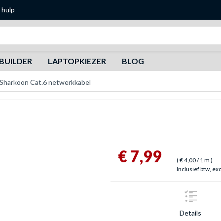
 hulp
Zoeken
BUILDER
LAPTOPKIEZER
BLOG
Sharkoon Cat.6 netwerkkabel
€ 7,99
(
€ 4,00
/ 1 m
)
Inclusief btw, ex
Details