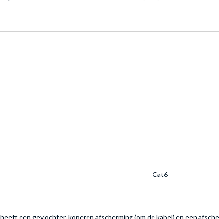
Cat6
heeft een gevlochten koperen afscherming (om de kabel) en een afscherm