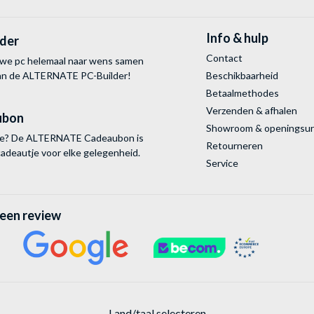
Info & hulp
lder
Contact
uwe pc helemaal naar wens samen
van de ALTERNATE
PC-Builder!
Beschikbaarheid
Betaalmethodes
Verzenden & afhalen
ubon
Showroom & openingsu
tie? De ALTERNATE Cadeaubon is
Retourneren
cadeautje voor elke gelegenheid.
Service
 een review
Land/taal selecteren