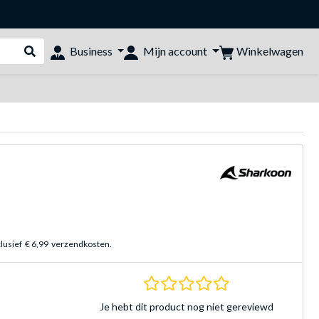
Winkelwagen
Business
Mijn account
Webshop doorzoeken
clusief
€ 6,99
verzendkosten.
0.0 sterren Gebasee
Je hebt dit product nog niet gereviewd