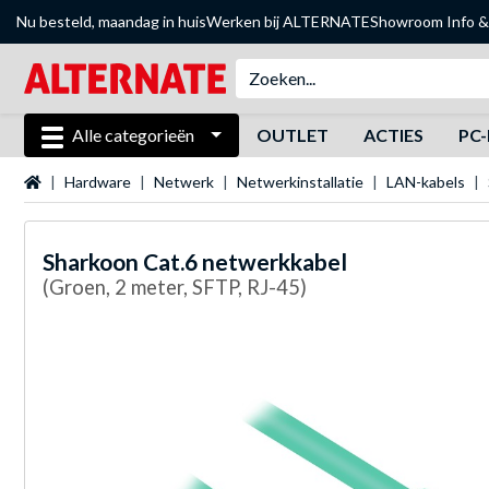
Nu besteld, maandag in huis
Werken bij ALTERNATE
Showroom
Info &
Alle categorieën
OUTLET
ACTIES
PC-
Startpagina
Hardware
Netwerk
Netwerkinstallatie
LAN-kabels
Sharkoon
Cat.6 netwerkkabel
(Groen, 2 meter, SFTP, RJ-45)