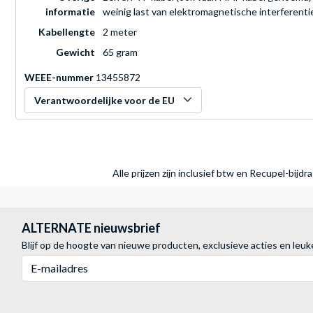
informatie
weinig last van elektromagnetische interferenti
Kabellengte
2 meter
Gewicht
65 gram
WEEE-nummer
13455872
Verantwoordelijke voor de EU
Alle prijzen zijn inclusief btw en Recupel-bijd
ALTERNATE nieuwsbrief
Blijf op de hoogte van nieuwe producten, exclusieve acties en leuk
E-mailadres