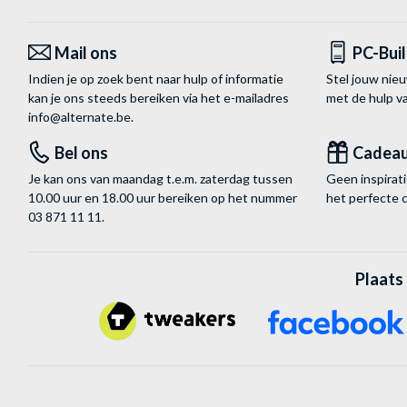
Mail ons
PC-Bui
Indien je op zoek bent naar hulp of informatie
Stel jouw nie
kan je ons steeds bereiken via het
e-mailadres
met de hulp 
info@alternate.be
.
Bel ons
Cadea
Je kan ons van maandag t.e.m. zaterdag tussen
Geen inspira
10.00 uur en 18.00 uur bereiken op het nummer
het perfecte 
03 871 11 11
.
Plaats