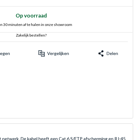
Op voorraad
n 30 minuten af te halen in onze showroom
Zakelijk bestellen?
voegen
Vergelijken
Delen
t netwerk. De kabel heeft een Cat.6 S/FTP afscherming en RJ-45