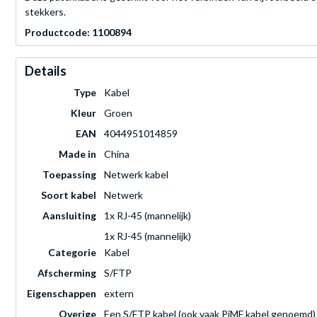
stekkers.
Productcode: 1100894
Details
Type
Kabel
Kleur
Groen
EAN
4044951014859
Made in
China
Toepassing
Netwerk kabel
Soort kabel
Netwerk
Aansluiting
1x RJ-45 (mannelijk)
1x RJ-45 (mannelijk)
Categorie
Kabel
Afscherming
S/FTP
Eigenschappen
extern
Overige
Een S/FTP kabel (ook vaak PiMF kabel genoemd) 