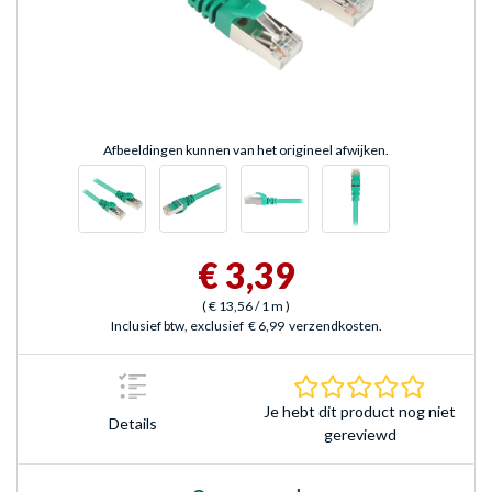
Afbeeldingen kunnen van het origineel afwijken.
€ 3,39
(
€ 13,56
/ 1 m
)
Inclusief btw, exclusief
€ 6,99
verzendkosten.
0.0 sterr
Je hebt dit product nog niet
Details
gereviewd