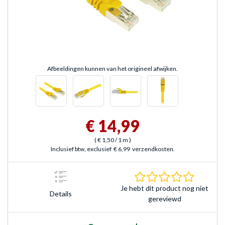
Afbeeldingen kunnen van het origineel afwijken.
€ 14,99
(
€ 1,50
/ 1 m
)
Inclusief btw, exclusief
€ 6,99
verzendkosten.
0.0 sterr
Je hebt dit product nog niet
Details
gereviewd