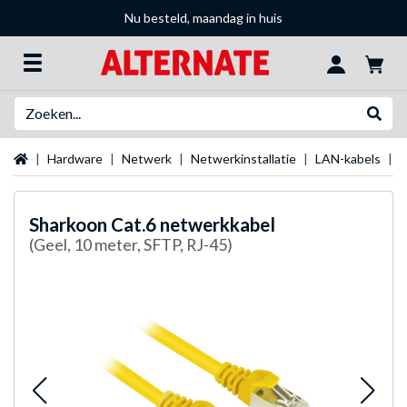
Nu besteld, maandag in huis
Zoeken
Websh
Startpagina
Hardware
Netwerk
Netwerkinstallatie
LAN-kabels
S
Sharkoon
Cat.6 netwerkkabel
(Geel, 10 meter, SFTP, RJ-45)