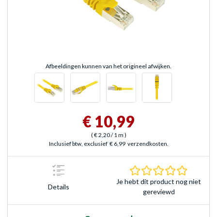
Afbeeldingen kunnen van het origineel afwijken.
€ 10,99
(
€ 2,20
/ 1 m
)
Inclusief btw, exclusief
€ 6,99
verzendkosten.
0.0 sterr
Je hebt dit product nog niet
Details
gereviewd