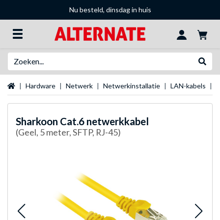
Nu besteld, dinsdag in huis
Zoeken
Websh
Startpagina
Hardware
Netwerk
Netwerkinstallatie
LAN-kabels
S
Sharkoon
Cat.6 netwerkkabel
(Geel, 5 meter, SFTP, RJ-45)