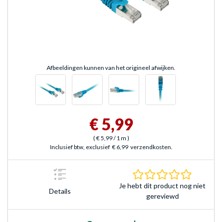
Afbeeldingen kunnen van het origineel afwijken.
€ 5,99
(
€ 5,99
/ 1 m
)
Inclusief btw, exclusief
€ 6,99
verzendkosten.
0.0 sterr
Je hebt dit product nog niet
Details
gereviewd