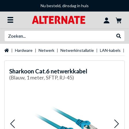
Nu besteld, dinsdag in huis
Zoeken
Websh
Startpagina
Hardware
Netwerk
Netwerkinstallatie
LAN-kabels
S
Sharkoon
Cat.6 netwerkkabel
(Blauw, 1 meter, SFTP, RJ-45)