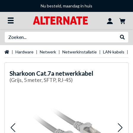
Nu besteld, maandag in huis
Zoeken
Websh
Startpagina
Hardware
Netwerk
Netwerkinstallatie
LAN-kabels
S
Sharkoon
Cat.7a netwerkkabel
(Grijs, 5 meter, SFTP, RJ-45)