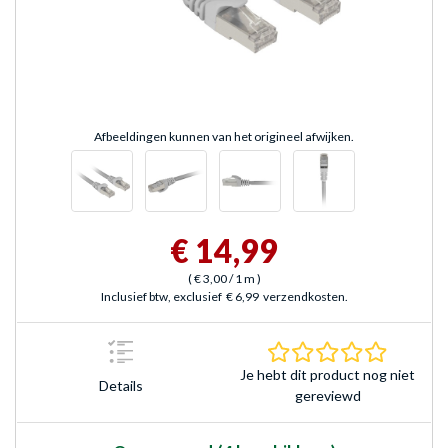
Afbeeldingen kunnen van het origineel afwijken.
€ 14,99
(
€ 3,00
/ 1 m
)
Inclusief btw, exclusief
€ 6,99
verzendkosten.
0.0 sterr
Je hebt dit product nog niet
Details
gereviewd