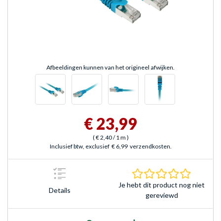
Afbeeldingen kunnen van het origineel afwijken.
€ 23,99
(
€ 2,40
/ 1 m
)
Inclusief btw, exclusief
€ 6,99
verzendkosten.
0.0 sterr
Je hebt dit product nog niet
Details
gereviewd