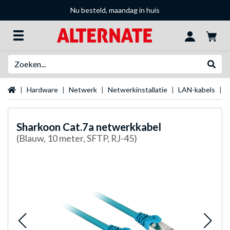
Nu besteld, maandag in huis
Zoeken
Websh
Startpagina
Hardware
Netwerk
Netwerkinstallatie
LAN-kabels
S
Sharkoon
Cat.7a netwerkkabel
(Blauw, 10 meter, SFTP, RJ-45)