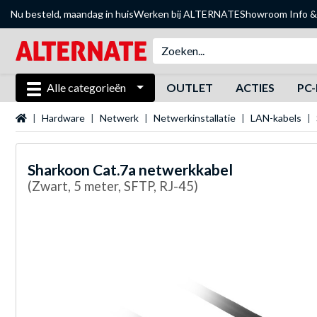
Nu besteld, maandag in huis
Werken bij ALTERNATE
Showroom
Info &
Alle categorieën
OUTLET
ACTIES
PC-
Startpagina
Hardware
Netwerk
Netwerkinstallatie
LAN-kabels
Sharkoon
Cat.7a netwerkkabel
(Zwart, 5 meter, SFTP, RJ-45)