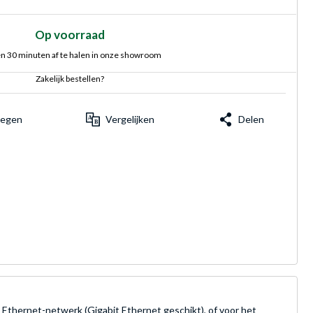
Op voorraad
n 30 minuten af te halen in onze showroom
Zakelijk bestellen?
voegen
Vergelijken
Delen
 Ethernet-netwerk (Gigabit Ethernet geschikt), of voor het