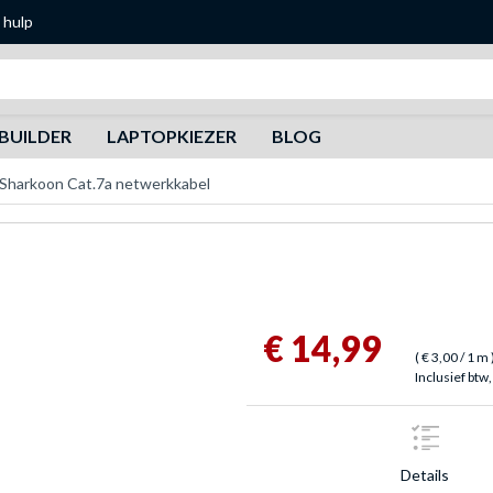
 hulp
Zoeken
BUILDER
LAPTOPKIEZER
BLOG
Sharkoon Cat.7a netwerkkabel
€ 14,99
(
€ 3,00
/ 1 m
Inclusief btw,
Details