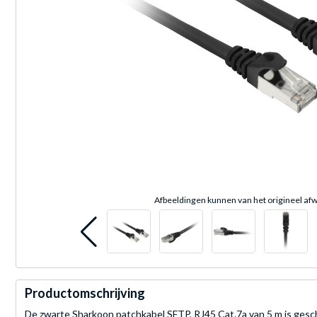
Afbeeldingen kunnen van het origineel afw
Productomschrijving
De zwarte Sharkoon patchkabel SFTP, RJ45 Cat.7a van 5 m is gesch