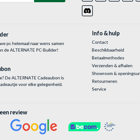
Info & hulp
lder
Contact
uwe pc helemaal naar wens samen
van de ALTERNATE
PC-Builder!
Beschikbaarheid
Betaalmethodes
Verzenden & afhalen
ubon
Showroom & openingsu
tie? De ALTERNATE Cadeaubon is
Retourneren
cadeautje voor elke gelegenheid.
Service
 een review