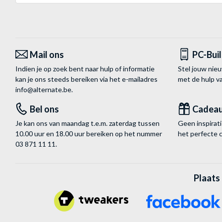
Mail ons
PC-Bui
Indien je op zoek bent naar hulp of informatie
Stel jouw nie
kan je ons steeds bereiken via het
e-mailadres
met de hulp 
info@alternate.be
.
Bel ons
Cadea
Je kan ons van maandag t.e.m. zaterdag tussen
Geen inspira
10.00 uur en 18.00 uur bereiken op het nummer
het perfecte 
03 871 11 11
.
Plaats