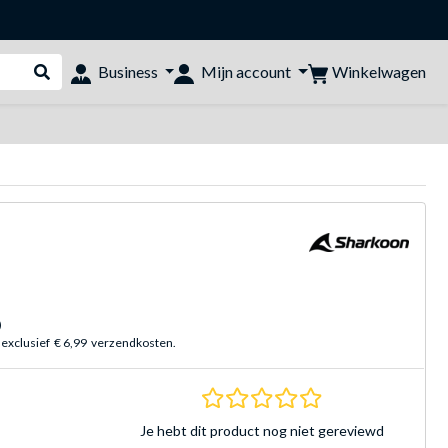
Winkelwagen
Business
Mijn account
Webshop doorzoeken
)
 exclusief
€ 6,99
verzendkosten.
0.0 sterren Gebasee
Je hebt dit product nog niet gereviewd