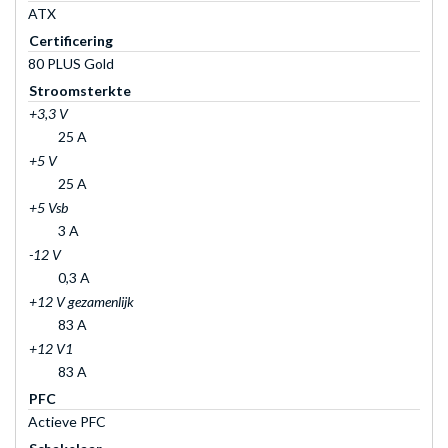
ATX
Certificering
80 PLUS Gold
Stroomsterkte
+3,3 V
25 A
+5 V
25 A
+5 Vsb
3 A
-12 V
0,3 A
+12 V gezamenlijk
83 A
+12 V1
83 A
PFC
Actieve PFC