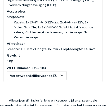
Oververhittingsbeveiliging (OTP)
Accessoires
Meegeleverd
Kabels: 1x 24-Pin-ATX12V-2.x, 2x 4+4-Pin-12V, 1x
Molex, 3x PCIe, 1x 12VHPWR, 3x SATA, Zakje voor de
kabels, PSU tester, 4x schroeven, 8x Tie wraps, 3x
Velcro Tie wraps
Afmetingen
Breedte: 150 mm x Hoogte: 86 mm x Diepte/lengte: 140 mm
Gewicht
3 kg
WEEE-nummer
30626183
Verantwoordelijke voor de EU
Alle prijzen zijn inclusief btw en Recupel-bijdrage. Eventuele
verzendkosten zijn niet inbegrepen.
Informatie over het inleveren van je