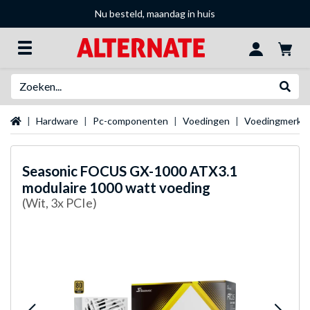
Nu besteld, maandag in huis
Zoeken
Websh
Startpagina
Hardware
Pc-componenten
Voedingen
Voedingmerke
Seasonic
FOCUS GX-1000 ATX3.1
modulaire 1000 watt voeding
(Wit, 3x PCIe)