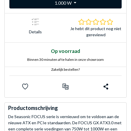
1.000 W
0.0 sterr
Je hebt dit product nog niet
Details
gereviewd
Op voorraad
Binnen 30 minuten af te halen in onze showroom
Zakelijk bestellen?
Productomschrijving
De Seasonic FOCUS serie is vernieuwd om te voldoen aan de
nieuwe ATX en PCIe standaarden. De FOCUS GX ATX3.0 met
een complete serie voedingen van 750W tot 1000W en een