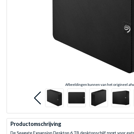
Afbeeldingen kunnen van het origineel afw
Productomschrijving
De Seagate Expansion Desktop 6 TB desktopschijf zorgt voor extra 