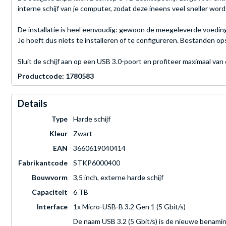
interne schijf van je computer, zodat deze ineens veel sneller word
De installatie is heel eenvoudig: gewoon de meegeleverde voeding
Je hoeft dus niets te installeren of te configureren. Bestanden op
Sluit de schijf aan op een USB 3.0-poort en profiteer maximaal v
Productcode: 1780583
Details
Type
Harde schijf
Kleur
Zwart
EAN
3660619040414
Fabrikantcode
STKP6000400
Bouwvorm
3,5 inch, externe harde schijf
Capaciteit
6 TB
Interface
1x Micro-USB-B 3.2 Gen 1 (5 Gbit/s)
De naam USB 3.2 (5 Gbit/s) is de nieuwe benami