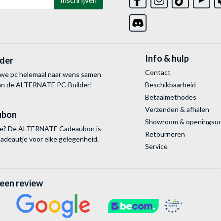
Info & hulp
lder
Contact
uwe pc helemaal naar wens samen
van de ALTERNATE
PC-Builder!
Beschikbaarheid
Betaalmethodes
Verzenden & afhalen
ubon
Showroom & openingsu
tie? De ALTERNATE Cadeaubon is
Retourneren
cadeautje voor elke gelegenheid.
Service
 een review