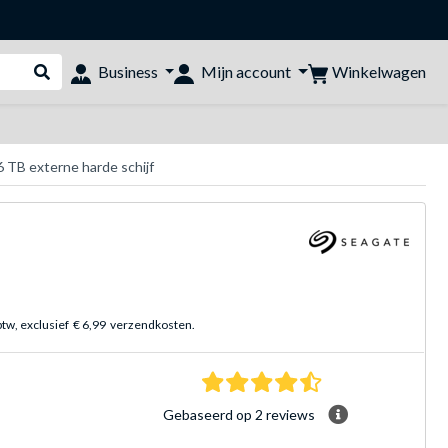
Winkelwagen
Business
Mijn account
Webshop doorzoeken
 TB externe harde schijf
btw, exclusief
€ 6,99
verzendkosten.
4.5 sterren Gebasee
Gebaseerd op 2 reviews