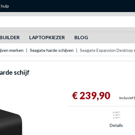
 hulp
Zoeken
BUILDER
LAPTOPKIEZER
BLOG
ijven merken
Seagate harde schijven
Seagate Expansion Desktop 6
rde schijf
€ 239,90
Inclusief 
Details