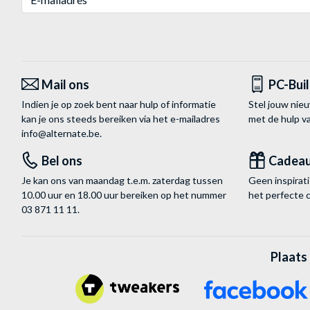
Mail ons
PC-Bui
Indien je op zoek bent naar hulp of informatie
Stel jouw nie
kan je ons steeds bereiken via het
e-mailadres
met de hulp 
info@alternate.be
.
Bel ons
Cadea
Je kan ons van maandag t.e.m. zaterdag tussen
Geen inspira
10.00 uur en 18.00 uur bereiken op het nummer
het perfecte 
03 871 11 11
.
Plaats