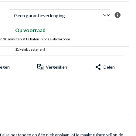
Op voorraad
n 30 minuten af te halen in onze showroom
Zakelijk bestellen?
voegen
Vergelijken
Delen
l je bestanden op één plek opslaan, of je maakt ruimte vrij op de