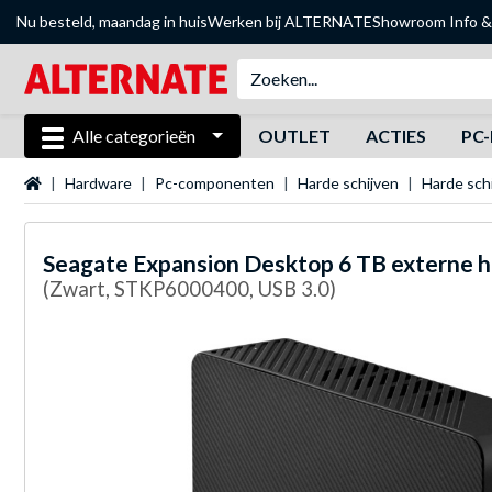
Nu besteld, maandag in huis
Werken bij ALTERNATE
Showroom
Info &
Alle categorieën
OUTLET
ACTIES
PC-
Startpagina
Hardware
Pc-componenten
Harde schijven
Harde sch
Seagate
Expansion Desktop 6 TB externe ha
(Zwart, STKP6000400, USB 3.0)