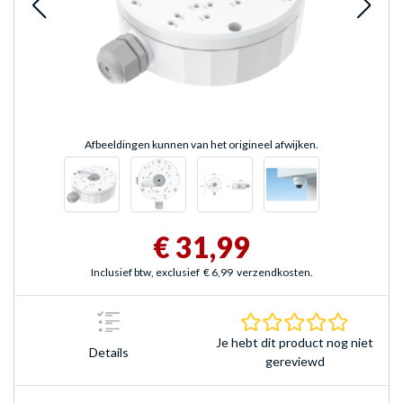
Afbeeldingen kunnen van het origineel afwijken.
€ 31,99
Inclusief btw, exclusief
€ 6,99
verzendkosten.
0.0 sterr
Je hebt dit product nog niet
Details
gereviewd