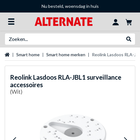
Nu besteld, woensdag in huis
Zoeken
Websh
Startpagina
Smart home
Smart home merken
Reolink Lasdoos RLA-JBL
Reolink
Lasdoos RLA-JBL1 surveillance
accessoires
(Wit)