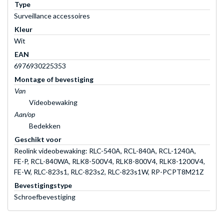
Type
Surveillance accessoires
Kleur
Wit
EAN
6976930225353
Montage of bevestiging
Van
Videobewaking
Aan/op
Bedekken
Geschikt voor
Reolink videobewaking: RLC-540A, RCL-840A, RCL-1240A,
FE-P, RCL-840WA, RLK8-500V4, RLK8-800V4, RLK8-1200V4,
FE-W, RLC-823s1, RLC-823s2, RLC-823s1W, RP-PCPT8M21Z
Bevestigingstype
Schroefbevestiging