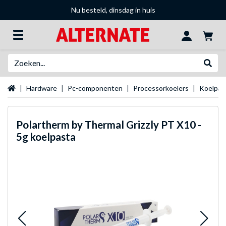
Nu besteld, dinsdag in huis
Zoeken
Websh
Startpagina
Hardware
Pc-componenten
Processorkoelers
Koelpas
Polartherm by Thermal Grizzly
PT X10 -
5g koelpasta