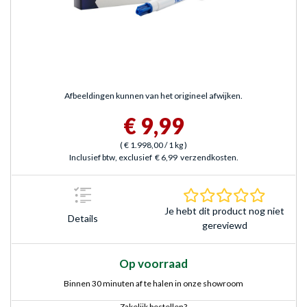
Afbeeldingen kunnen van het origineel afwijken.
€ 9,99
(
€ 1.998,00
/ 1 kg
)
Inclusief btw, exclusief
€ 6,99
verzendkosten.
0.0 sterr
Je hebt dit product nog niet
Details
gereviewd
Op voorraad
Binnen 30 minuten af te halen in onze showroom
Zakelijk bestellen?