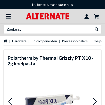
Nu besteld, maandag in huis
Zoeken
Websh
Startpagina
Hardware
Pc-componenten
Processorkoelers
Koelpas
Polartherm by Thermal Grizzly
PT X10 -
2g koelpasta