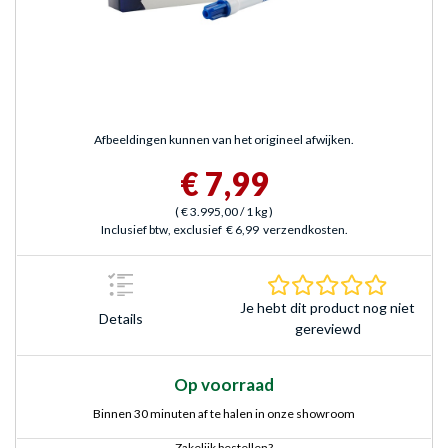
Afbeeldingen kunnen van het origineel afwijken.
€ 7,99
(
€ 3.995,00
/ 1 kg
)
Inclusief btw, exclusief
€ 6,99
verzendkosten.
0.0 sterr
Je hebt dit product nog niet
Details
gereviewd
Op voorraad
Binnen 30 minuten af te halen in onze showroom
Zakelijk bestellen?