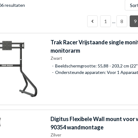
Sorter
06 resultaten
1
8
9
…
Trak Racer
Vrijstaande single mon
monitorarm
Zwart
Beeldschermgrootte: 55,88 - 203,2 cm (22" 
Ondersteunde apparaten: Voor 1 Apparaa
Digitus
Flexibele Wall mount voor
90354 wandmontage
Zilver