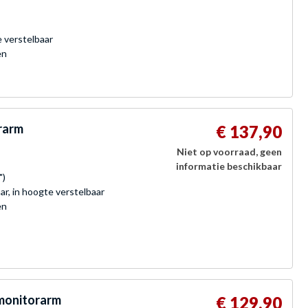
e verstelbaar
en
rarm
€ 137,90
Niet op voorraad, geen
informatie beschikbaar
")
r, in hoogte verstelbaar
en
 monitorarm
€ 129,90