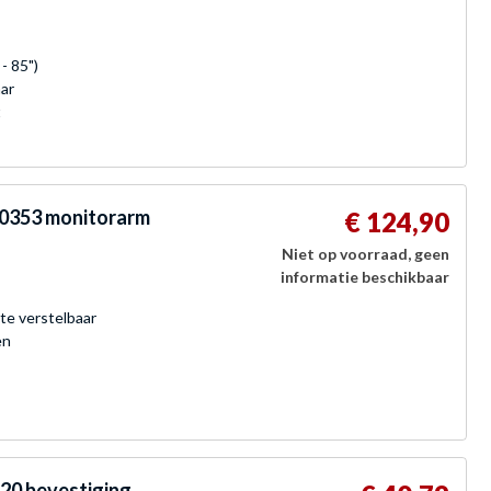
- 85")
aar
t
0353 monitorarm
€ 124,90
Niet op voorraad, geen
informatie beschikbaar
te verstelbaar
en
0 bevestiging