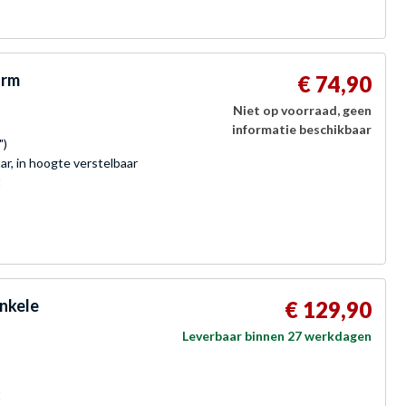
arm
€ 74,90
Niet op voorraad, geen
informatie beschikbaar
")
r, in hoogte verstelbaar
t
nkele
€ 129,90
Leverbaar binnen 27 werkdagen
t