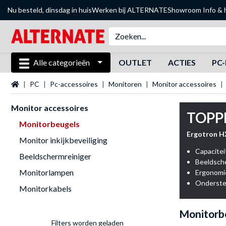
Nu besteld, dinsdag in huis
Werken bij ALTERNATE
Showroom
Info & 
Alle categorieën
OUTLET
ACTIES
PC-
Startpagina
PC
Pc-accessoires
Monitoren
Monitor accessoires
Monitor accessoires
TOPP
Monitorbeugels
Ergotron H
Monitor inkijkbeveiliging
Capaciteit
Beeldschermreiniger
Beeldsche
Monitorlampen
Ergonomie
Onderste
Monitorkabels
Monitorb
Filters worden geladen