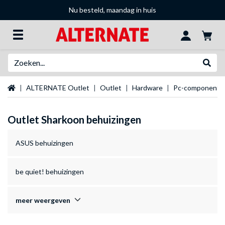
Nu besteld, maandag in huis
Zoeken
Websh
Startpagina
ALTERNATE Outlet
Outlet
Hardware
Pc-componente
Outlet Sharkoon behuizingen
ASUS behuizingen
be quiet! behuizingen
meer weergeven