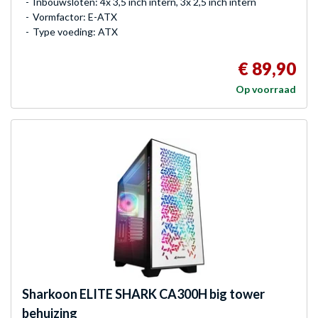
Inbouwsloten: 4x 3,5 inch intern, 3x 2,5 inch intern
Vormfactor: E-ATX
Type voeding: ATX
€ 89,90
Op voorraad
Sharkoon
ELITE SHARK CA300H big tower
behuizing